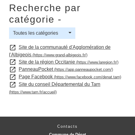
Recherche par
catégorie -
Toutes les catégories
open_in_new
Site de la communauté d'Agglomération de
l'Albigeois
(https://www.grand-albigeois.fr/)
open_in_new
Site de la région Occitanie
(https://www.laregion.fr/)
open_in_new
PanneauPocket
(https://app.panneaupocket.com/)
open_in_new
Page Facebook
(https://www.facebook.com/denat.tarn)
open_in_new
Site du conseil Départemental du Tarn
(https://www.tarn.fr/accueil)
Contacts
Commune de Dénat