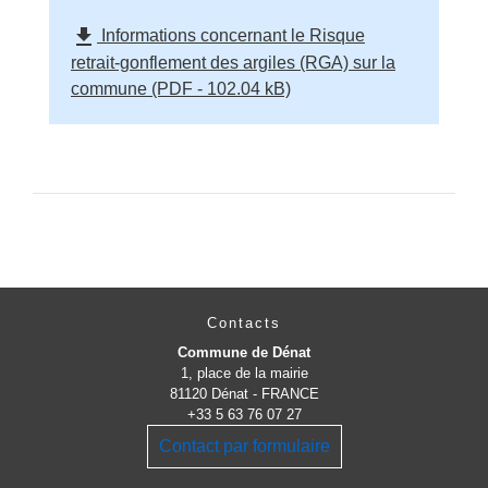
file_download
Informations concernant le Risque
retrait-gonflement des argiles (RGA) sur la
commune (PDF - 102.04 kB)
Contacts
Commune de Dénat
1, place de la mairie
81120 Dénat - FRANCE
+33 5 63 76 07 27
Contact par formulaire