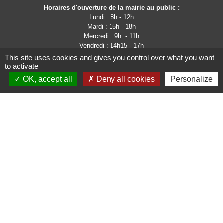
Horaires d'ouverture de la mairie au public :
Lundi : 8h - 12h
Mardi : 15h - 18h
Mercredi : 9h - 11h
Vendredi : 14h15 - 17h
This site uses cookies and gives you control over what you want
to activate
OK, accept all
Deny all cookies
Personalize
Liens
Site de la communauté
d'Agglomération de l'Albigeois
Site de la région Occitanie
PanneauPocket
Page Facebook