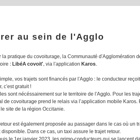
rer au sein de l'Agglo
 la pratique du covoiturage, la Communauté d'Agglomération de
toire :
LibéA covoit'
, via l'application
Karos
.
imple, vos trajets sont financés par l'Agglo : le conducteur reçoit
 c'est gratuit !
bles sont nécéssairement sur le territoire de l'Agglo. Pour les tra
al de covoiturage prend le relais via l’application mobile Karos. P
le site de la région Occitanie.
etour est également proposée au passager dans le cas où un tra
disponible. Dans ce cas, un taxi assure le trajet retour.
puis le 1er janvier 2023, les primo-conducteurs qui se lancent d