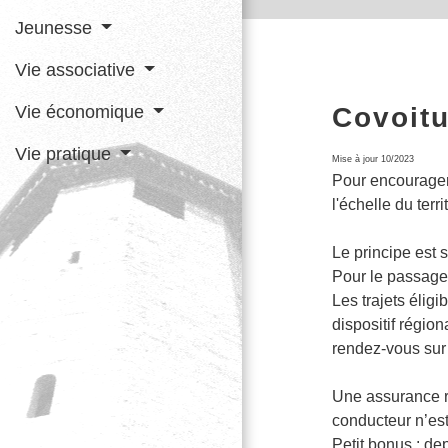
Jeunesse
Vie associative
Vie économique
Covoitu
Vie pratique
Mise à jour 10/2023
Pour encourager
l'échelle du terri
Le principe est s
Pour le passager,
Les trajets éligi
dispositif région
rendez-vous sur 
Une assurance r
conducteur n’est 
Petit bonus : de