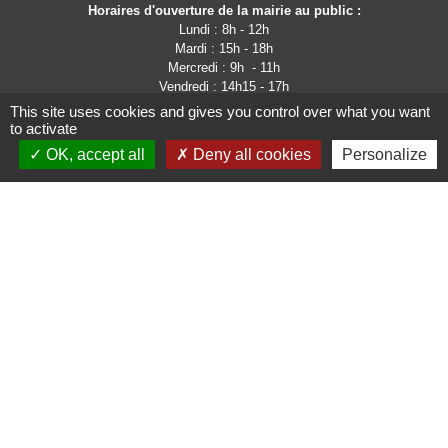
Horaires d'ouverture de la mairie au public :
Lundi : 8h - 12h
Mardi : 15h - 18h
Mercredi : 9h - 11h
Vendredi : 14h15 - 17h
This site uses cookies and gives you control over what you want
to activate
OK, accept all
Deny all cookies
Personalize
Liens
Site de la communauté
d'Agglomération de l'Albigeois
Site de la région Occitanie
PanneauPocket
Page Facebook