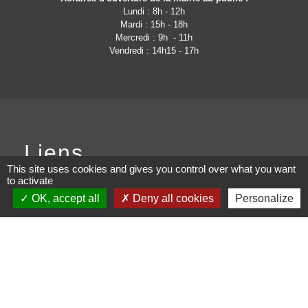
Lundi : 8h - 12h
Mardi : 15h - 18h
Mercredi : 9h - 11h
Vendredi : 14h15 - 17h
Liens
This site uses cookies and gives you control over what you want
to activate
Site de la communauté
OK, accept all
Deny all cookies
Personalize
d'Agglomération de l'Albigeois
Site de la région Occitanie
PanneauPocket
Page Facebook