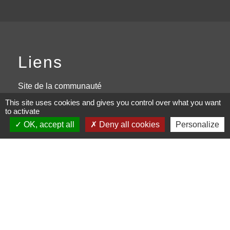
Liens
Site de la communauté
d'Agglomération de l'Albigeois
This site uses cookies and gives you control over what you want
to activate
Site de la région Occitanie
OK, accept all
Deny all cookies
Personalize
PanneauPocket
Page Facebook
Site du conseil Départemental du
Tarn
Mentions légales
-
Politique de confidentialité
-