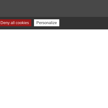
Deny all cookies
Personalize
Plan du site
-
Gestion des cookies
es Communes