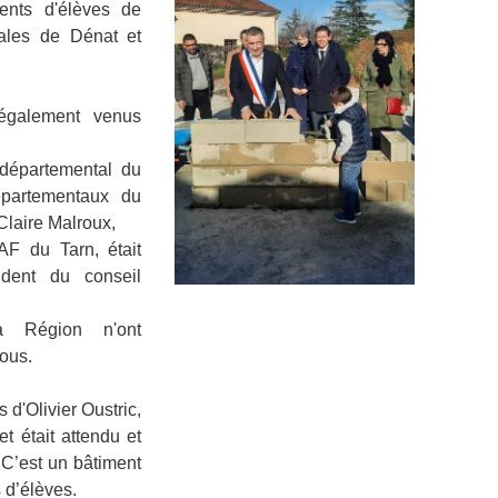
rents d'élèves de
rales de Dénat et
 également venus
 départemental du
épartementaux du
Claire Malroux,
AF du Tarn, était
dent du conseil
a Région n'ont
ous.
 d'Olivier Oustric,
t était attendu et
 C’est un bâtiment
 d’élèves.