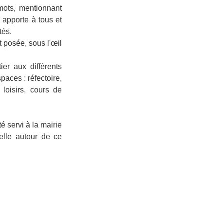
mots, mentionnant
e apporte à tous et
tés.
t posée, sous l'œil
tier aux différents
spaces : réfectoire,
 loisirs, cours de
é servi à la mairie
elle autour de ce