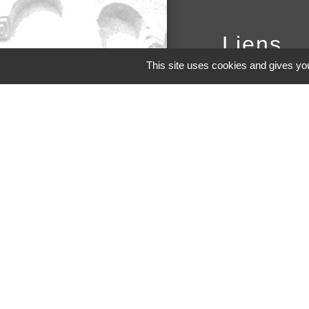
Liens
This site uses cookies and gives you
Site de la commu
de l'Albigeois
Site de la région 
PanneauPocket
Page Facebook
Site du conseil D
M