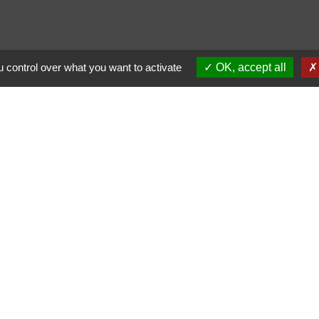
 control over what you want to activate
OK, accept all
nauté d'Agglomération
Occitanie
épartemental du Tarn
entions légales
-
Politique de confidentialité
-
Accessibilité
-
Site créé en partenariat avec Réseau d