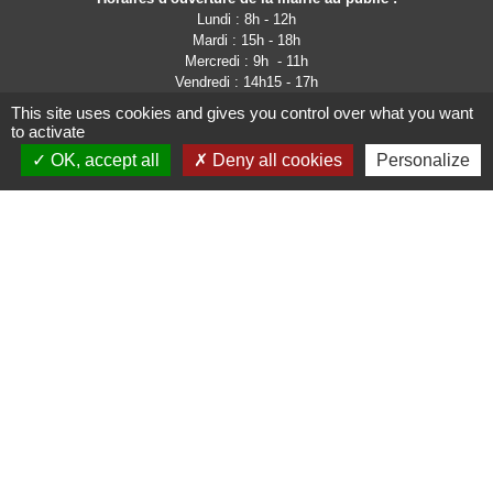
Lundi : 8h - 12h
Mardi : 15h - 18h
Mercredi : 9h - 11h
Vendredi : 14h15 - 17h
This site uses cookies and gives you control over what you want
to activate
OK, accept all
Deny all cookies
Personalize
Liens
Site de la communauté
d'Agglomération de l'Albigeois
Site de la région Occitanie
PanneauPocket
Page Facebook