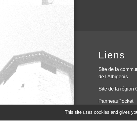
Liens
Site de la commu
de l'Albigeois
Site de la région 
PanneauPocket
This site uses cookies and gives you
Page Facebook
Site du conseil D