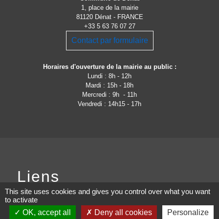
1, place de la mairie
81120 Dénat - FRANCE
+33 5 63 76 07 27
Contact par formulaire
Horaires d'ouverture de la mairie au public :
Lundi : 8h - 12h
Mardi : 15h - 18h
Mercredi : 9h - 11h
Vendredi : 14h15 - 17h
Liens
This site uses cookies and gives you control over what you want
Site de la communauté
to activate
d'Agglomération de l'Albigeois
OK, accept all
Deny all cookies
Personalize