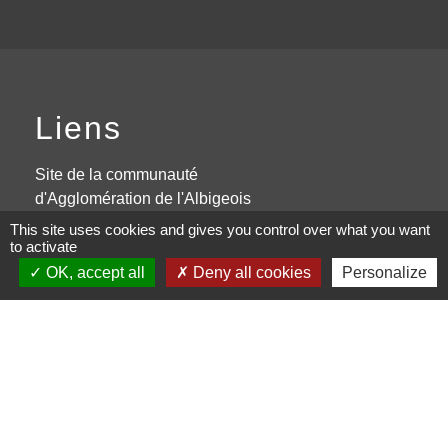
Liens
Site de la communauté
d'Agglomération de l'Albigeois
This site uses cookies and gives you control over what you want
Site de la région Occitanie
to activate
OK, accept all
Deny all cookies
Personalize
PanneauPocket
Page Facebook
Site du conseil Départemental du
Tarn
Mentions légales
-
Politique de confidentialité
-