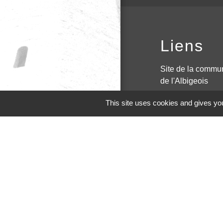
Liens
Site de la commu
de l'Albigeois
Site de la région 
This site uses cookies and gives you
PanneauPocket
Page Facebook
Site du conseil D
M