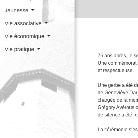
Jeunesse
Vie associative
Vie économique
Vie pratique
76 ans après, le so
Une commémoration
et respectueuse.
Une gerbe a été d
de Geneviève Darr
chargée de la mémo
Grégory Avérous on
de silence a été r
La cérémonie s’est