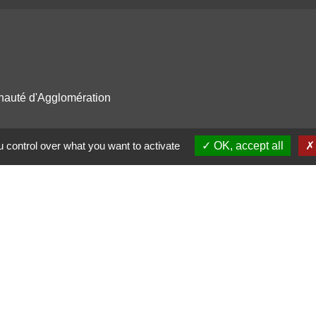
nauté d'Agglomération
Occitanie
 control over what you want to activate
OK, accept all
épartemental du Tarn
entions légales
-
Politique de confidentialité
-
Accessibilité
-